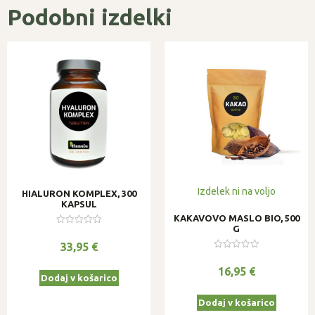
Podobni izdelki
Izdelek ni na voljo
HIALURON KOMPLEX, 300
KAPSUL
KAKAVOVO MASLO BIO, 500
G
Ocenjeno
0
33,95
€
od
Ocenjeno
5
0
16,95
€
od
Dodaj v košarico
5
Dodaj v košarico