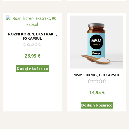
ROŽNI KOREN, EKSTRAKT,
90 KAPSUL
Ocenjeno
0
26,95
€
od
5
Dodaj v košarico
MSM 500 MG, 150 KAPSUL
Ocenjeno
0
14,95
€
od
5
Dodaj v košarico