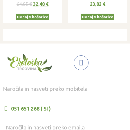
0
5.00
64,95
€
32,48
€
23,82
€
od
od 5
5
Dodaj v košarico
Dodaj v košarico
Naročila in nasveti preko mobitela
051 651 268 ( SI )
Naročila in nasveti preko emaila