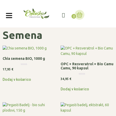
0
Semena
Chia semena BIO, 1000 g
OPC + Resveratrol + Bio Camu
Camu, 90 kapsul
Ocenjeno
17,95
€
0
od
5
Ocenjeno
34,95
€
Dodaj v košarico
0
od
5
Dodaj v košarico