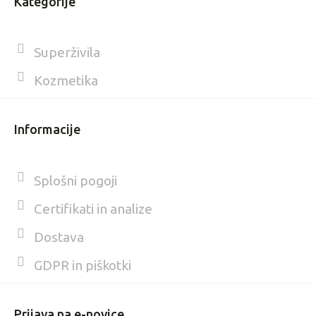
Kategorije
Superživila
Kozmetika
Informacije
Splošni pogoji
Certifikati in analize
Dostava
GDPR in piškotki
Prijava na e-novice