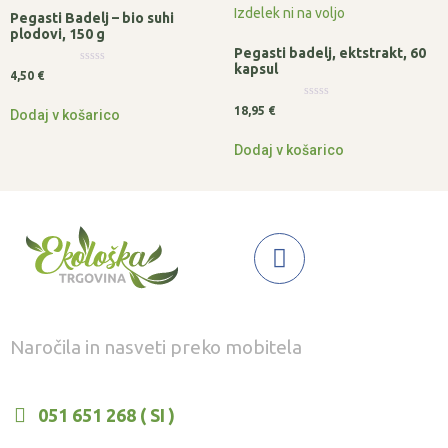
Izdelek ni na voljo
Pegasti Badelj – bio suhi
plodovi, 150 g
Pegasti badelj, ektstrakt, 60
kapsul
Ocenjeno
4,50
€
0
od
Ocenjeno
5
18,95
€
Dodaj v košarico
0
od
5
Dodaj v košarico
Naročila in nasveti preko mobitela
051 651 268 ( SI )