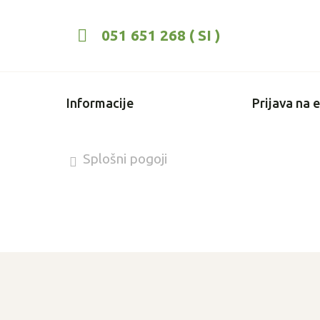
051 651 268 ( SI )
Informacije
Prijava na 
Splošni pogoji
Certifikati in analize
Dostava
GDPR in piškotki