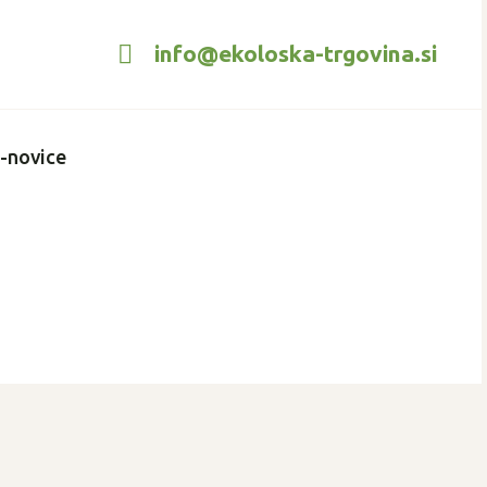
info@ekoloska-trgovina.si
e-novice